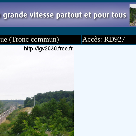
que (Tronc commun)
Accès: RD927